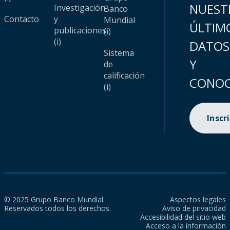
NUEST
Investigación
Banco
Contacto
y
Mundial
ÚLTIM
publicaciones
(i)
(i)
DATOS
Sistema
Y
de
calificación
CONOC
(i)
Inscr
© 2025 Grupo Banco Mundial.
Aspectos legales
Reservados todos los derechos.
Aviso de privacidad
Accesibilidad del sitio web
Acceso a la información