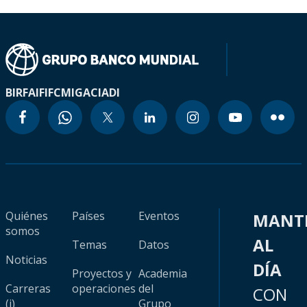
BIRF
AIF
IFC
MIGA
CIADI
Quiénes
Países
Eventos
MANT
somos
AL
Temas
Datos
Noticias
DÍA
Proyectos y
Academia
Carreras
operaciones
del
CON
(i)
Grupo