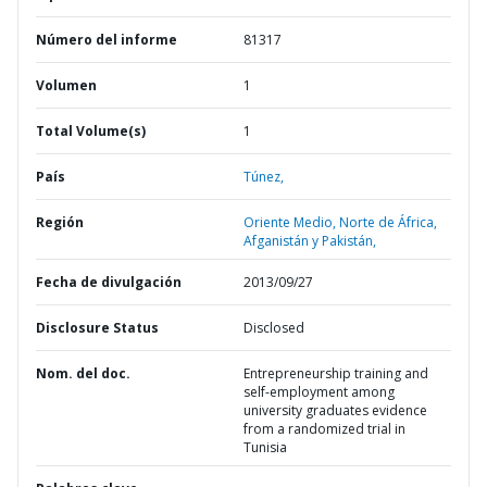
Número del informe
81317
Volumen
1
Total Volume(s)
1
País
Túnez,
Región
Oriente Medio, Norte de África,
Afganistán y Pakistán,
Fecha de divulgación
2013/09/27
Disclosure Status
Disclosed
Nom. del doc.
Entrepreneurship training and
self-employment among
university graduates evidence
from a randomized trial in
Tunisia