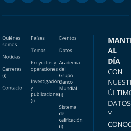
Quiénes
Países
Eventos
MANT
somos
AL
Temas
Datos
Noticias
DÍA
Proyectos y
Academia
Carreras
operaciones
del
CON
(i)
Grupo
NUEST
Investigación
Banco
Contacto
y
Mundial
ÚLTIM
publicaciones
(i)
(i)
DATOS
Sistema
Y
de
calificación
CONOC
(i)