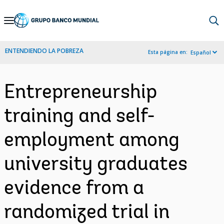
Skip
to
Main
ENTENDIENDO LA POBREZA
Esta página en:
Español
Navigation
Entrepreneurship
training and self-
employment among
university graduates
evidence from a
randomized trial in