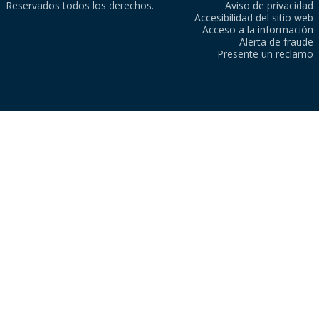
Reservados todos los derechos.
Aviso de privacidad
Accesibilidad del sitio web
Acceso a la información
Alerta de fraude
Presente un reclamo