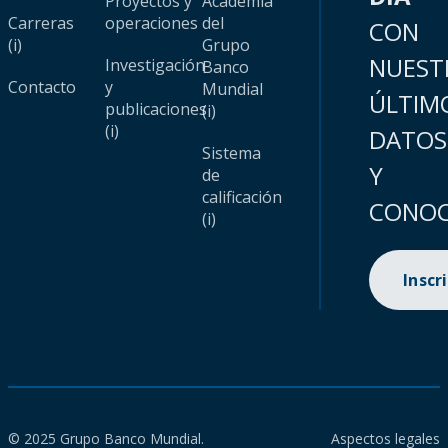
Proyectos y
Academia
Carreras
operaciones
del
CON
(i)
Grupo
NUEST
Investigación
Banco
Contacto
y
Mundial
ÚLTIM
publicaciones
(i)
(i)
DATOS
Sistema
Y
de
calificación
CONOC
(i)
Inscr
© 2025 Grupo Banco Mundial.
Aspectos legales