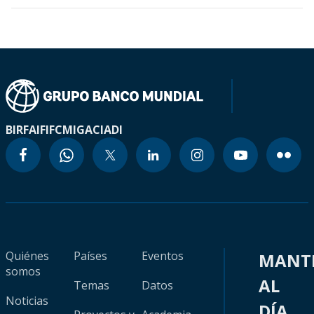
BIRF
AIF
IFC
MIGA
CIADI
Quiénes
Países
Eventos
MANT
somos
AL
Temas
Datos
Noticias
DÍA