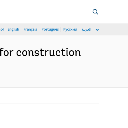
ñol
English
Français
Português
Русский
العربية
 for construction