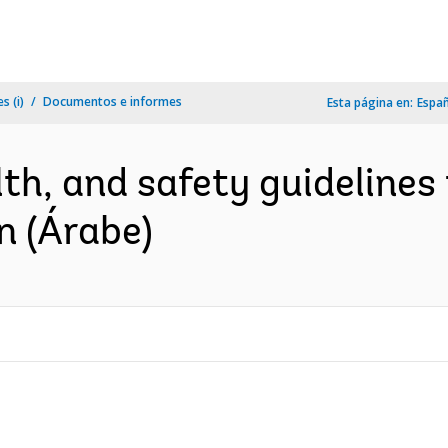
s (i)
Documentos e informes
Esta página en:
Espa
th, and safety guidelines
n (Árabe)