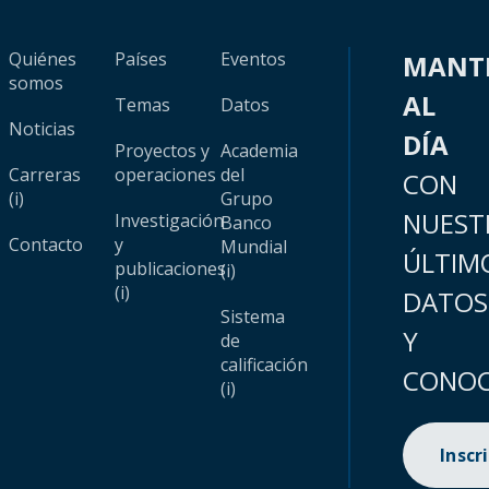
Quiénes
Países
Eventos
MANT
somos
AL
Temas
Datos
Noticias
DÍA
Proyectos y
Academia
Carreras
operaciones
del
CON
(i)
Grupo
NUEST
Investigación
Banco
Contacto
y
Mundial
ÚLTIM
publicaciones
(i)
(i)
DATOS
Sistema
Y
de
calificación
CONOC
(i)
Inscr