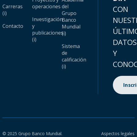
Carreras
operaciones
del
CON
(i)
Grupo
NUEST
Investigación
Banco
Contacto
y
Mundial
ÚLTIM
publicaciones
(i)
(i)
DATOS
Sistema
Y
de
calificación
CONOC
(i)
Inscr
© 2025 Grupo Banco Mundial.
Aspectos legales