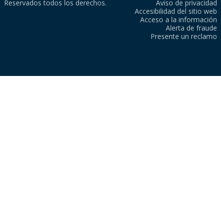
Reservados todos los derechos.
Aviso de privacidad
Accesibilidad del sitio web
Acceso a la información
Alerta de fraude
Presente un reclamo