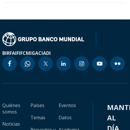
BIRF
AIF
IFC
MIGA
CIADI
Quiénes
Países
Eventos
MANT
somos
AL
Temas
Datos
Noticias
DÍA
Proyectos y
Academia