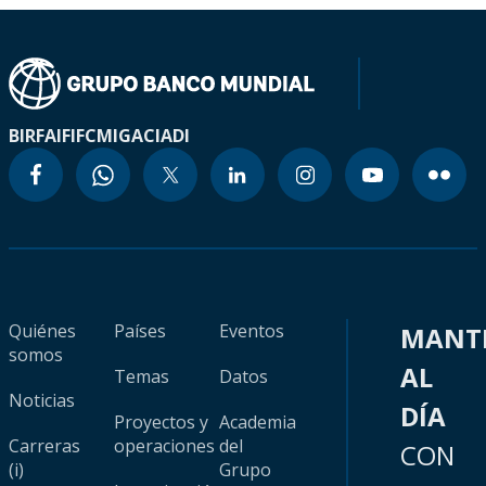
BIRF
AIF
IFC
MIGA
CIADI
Quiénes
Países
Eventos
MANT
somos
AL
Temas
Datos
Noticias
DÍA
Proyectos y
Academia
Carreras
operaciones
del
CON
(i)
Grupo