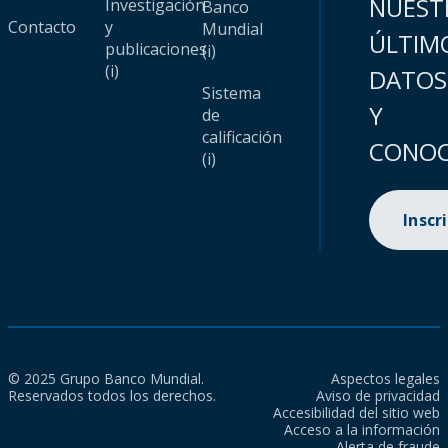
NUEST
Investigación
Banco
Contacto
y
Mundial
ÚLTIM
publicaciones
(i)
(i)
DATOS
Sistema
Y
de
calificación
CONOC
(i)
Inscr
© 2025 Grupo Banco Mundial.
Aspectos legales
Reservados todos los derechos.
Aviso de privacidad
Accesibilidad del sitio web
Acceso a la información
Alerta de fraude