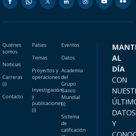
Quiénes
Países
Eventos
MANT
somos
AL
Temas
Datos
Noticias
DÍA
Proyectos y
Academia
Carreras
operaciones
del
CON
(i)
Grupo
NUEST
Investigación
Banco
Contacto
y
Mundial
ÚLTIM
publicaciones
(i)
(i)
DATOS
Sistema
Y
de
calificación
CONOC