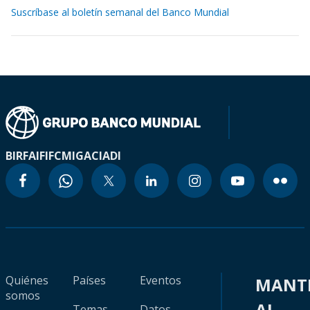
Suscríbase al boletín semanal del Banco Mundial
BIRF
AIF
IFC
MIGA
CIADI
Quiénes
Países
Eventos
MANT
somos
AL
Temas
Datos