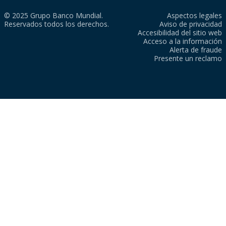
© 2025 Grupo Banco Mundial.
Aspectos legales
Reservados todos los derechos.
Aviso de privacidad
Accesibilidad del sitio web
Acceso a la información
Alerta de fraude
Presente un reclamo