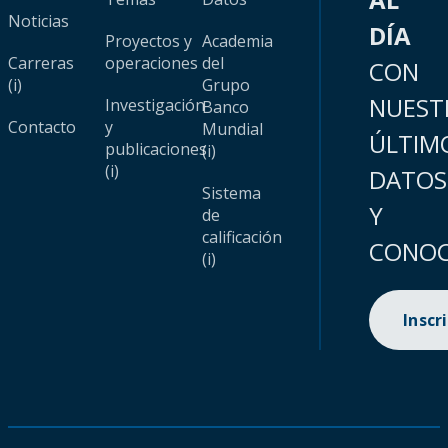
Noticias
DÍA
Proyectos y
Academia
Carreras
operaciones
del
CON
(i)
Grupo
NUEST
Investigación
Banco
Contacto
y
Mundial
ÚLTIM
publicaciones
(i)
(i)
DATOS
Sistema
Y
de
calificación
CONOC
(i)
Inscr