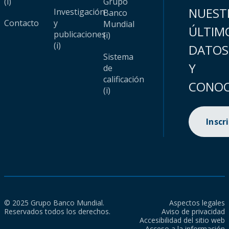
(i)
Grupo
NUEST
Investigación
Banco
Contacto
y
Mundial
ÚLTIM
publicaciones
(i)
(i)
DATOS
Sistema
Y
de
calificación
CONOC
(i)
Inscr
© 2025 Grupo Banco Mundial.
Aspectos legales
Reservados todos los derechos.
Aviso de privacidad
Accesibilidad del sitio web
Acceso a la información