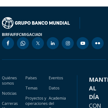
BIRF
AIF
IFC
MIGA
CIADI
Quiénes
Países
Eventos
MANT
somos
AL
Temas
Datos
Noticias
DÍA
Proyectos y
Academia
Carreras
operaciones
del
CON