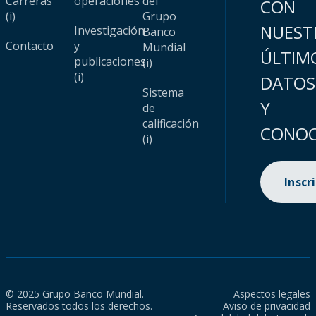
Carreras
operaciones
del
CON
(i)
Grupo
NUEST
Investigación
Banco
Contacto
y
Mundial
ÚLTIM
publicaciones
(i)
(i)
DATOS
Sistema
Y
de
calificación
CONOC
(i)
Inscr
© 2025 Grupo Banco Mundial.
Aspectos legales
Reservados todos los derechos.
Aviso de privacidad