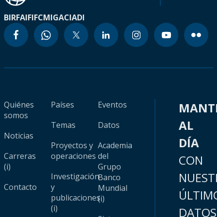
BIRF
AIF
IFC
MIGA
CIADI
Quiénes
Países
Eventos
MANT
somos
AL
Temas
Datos
Noticias
DÍA
Proyectos y
Academia
Carreras
operaciones
del
CON
(i)
Grupo
NUEST
Investigación
Banco
Contacto
y
Mundial
ÚLTIM
publicaciones
(i)
(i)
DATOS