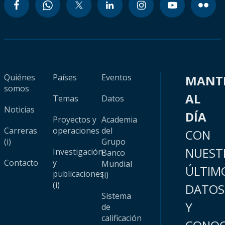
Quiénes
Países
Eventos
MANT
somos
AL
Temas
Datos
Noticias
DÍA
Proyectos y
Academia
Carreras
operaciones
del
CON
(i)
Grupo
NUEST
Investigación
Banco
Contacto
y
Mundial
ÚLTIM
publicaciones
(i)
(i)
DATOS
Sistema
Y
de
calificación