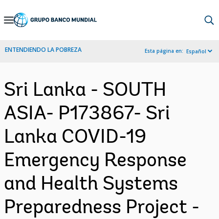
Skip
to
Main
ENTENDIENDO LA POBREZA
Esta página en:
Español
Navigation
Sri Lanka - SOUTH
ASIA- P173867- Sri
Lanka COVID-19
Emergency Response
and Health Systems
Preparedness Project -