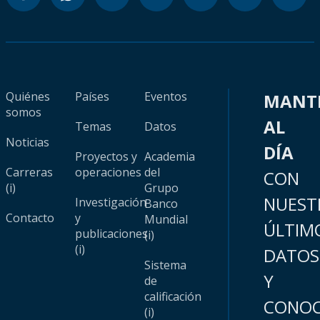
Quiénes
Países
Eventos
MANT
somos
AL
Temas
Datos
Noticias
DÍA
Proyectos y
Academia
Carreras
operaciones
del
CON
(i)
Grupo
NUEST
Investigación
Banco
Contacto
y
Mundial
ÚLTIM
publicaciones
(i)
(i)
DATOS
Sistema
Y
de
calificación
CONOC
(i)