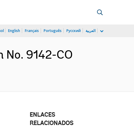
ñol
English
Français
Português
Русский
العربية
n No. 9142-CO
ENLACES
RELACIONADOS