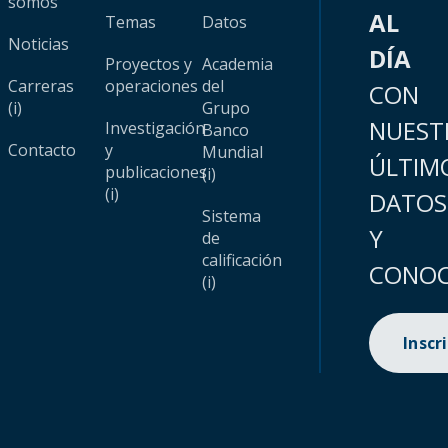
somos
AL
Temas
Datos
Noticias
DÍA
Proyectos y
Academia
Carreras
operaciones
del
CON
(i)
Grupo
NUEST
Investigación
Banco
Contacto
y
Mundial
ÚLTIM
publicaciones
(i)
(i)
DATOS
Sistema
Y
de
calificación
CONOC
(i)
Inscr