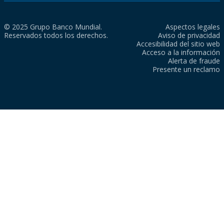
© 2025 Grupo Banco Mundial.
Aspectos legales
Reservados todos los derechos.
Aviso de privacidad
Accesibilidad del sitio web
Acceso a la información
Alerta de fraude
Presente un reclamo