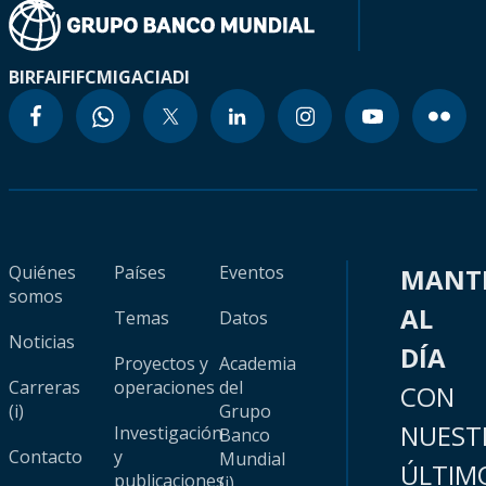
BIRF
AIF
IFC
MIGA
CIADI
Quiénes
Países
Eventos
MANT
somos
AL
Temas
Datos
Noticias
DÍA
Proyectos y
Academia
Carreras
operaciones
del
CON
(i)
Grupo
NUEST
Investigación
Banco
Contacto
y
Mundial
ÚLTIM
publicaciones
(i)