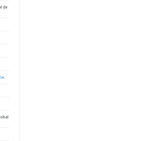
al de
be,
lobal