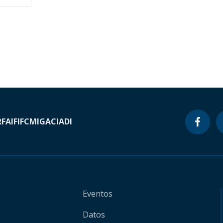
RF
AIF
IFC
MIGA
CIADI
Eventos
Datos