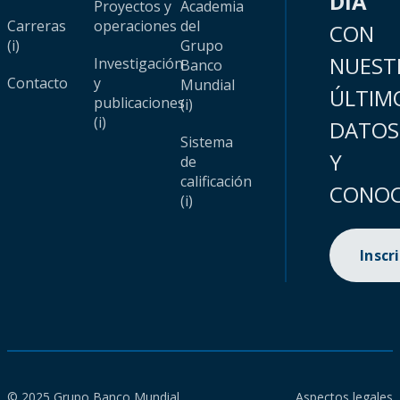
DÍA
Proyectos y
Academia
Carreras
operaciones
del
CON
(i)
Grupo
NUEST
Investigación
Banco
Contacto
y
Mundial
ÚLTIM
publicaciones
(i)
(i)
DATOS
Sistema
Y
de
calificación
CONOC
(i)
Inscr
© 2025 Grupo Banco Mundial.
Aspectos legales