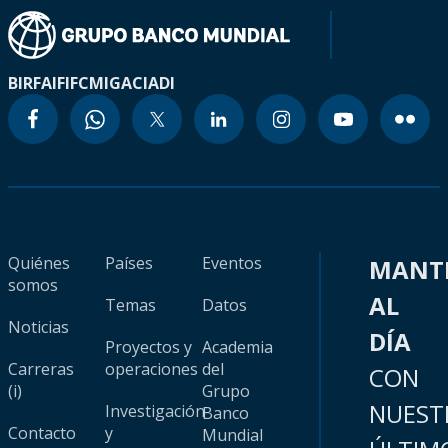
BIRF
AIF
IFC
MIGA
CIADI
Quiénes
Países
Eventos
MANT
somos
AL
Temas
Datos
Noticias
DÍA
Proyectos y
Academia
Carreras
operaciones
del
CON
(i)
Grupo
NUEST
Investigación
Banco
Contacto
y
Mundial