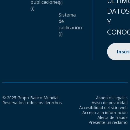
ÚLTIM
publicaciones
(i)
(i)
DATOS
Sistema
Y
de
calificación
CONOC
(i)
Inscr
© 2025 Grupo Banco Mundial.
Aspectos legales
Reservados todos los derechos.
Aviso de privacidad
Accesibilidad del sitio web
Acceso a la información
Alerta de fraude
Presente un reclamo