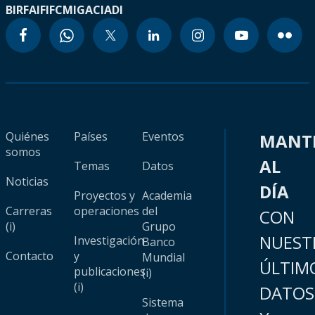
BIRF
AIF
IFC
MIGA
CIADI
Quiénes
Países
Eventos
MANT
somos
AL
Temas
Datos
Noticias
DÍA
Proyectos y
Academia
Carreras
operaciones
del
CON
(i)
Grupo
NUEST
Investigación
Banco
Contacto
y
Mundial
ÚLTIM
publicaciones
(i)
(i)
DATOS
Sistema