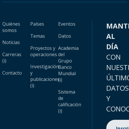
Quiénes
Países
Eventos
MANT
somos
AL
Temas
Datos
Noticias
DÍA
Proyectos y
Academia
Carreras
operaciones
del
CON
(i)
Grupo
NUEST
Investigación
Banco
Contacto
y
Mundial
ÚLTIM
publicaciones
(i)
(i)
DATOS
Sistema
Y
de
calificación
CONOC
(i)
Inscr