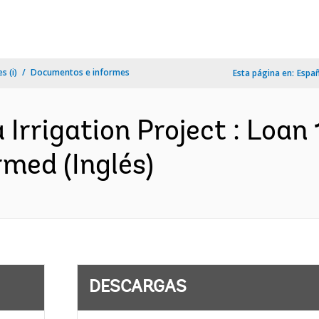
s (i)
Documentos e informes
Esta página en:
Espa
rrigation Project : Loan 
med (Inglés)
DESCARGAS