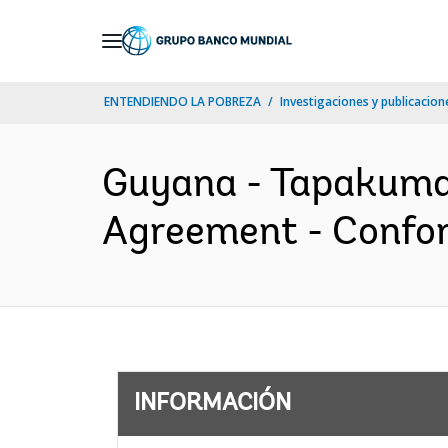
Skip
to
Main
ENTENDIENDO LA POBREZA
Investigaciones y publicacione
Navigation
Guyana - Tapakuma I
Agreement - Confor
INFORMACIÓN