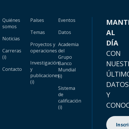
Quiénes
Países
Eventos
MANT
somos
AL
Temas
Datos
Noticias
DÍA
Proyectos y
Academia
Carreras
operaciones
del
CON
(i)
Grupo
NUEST
Investigación
Banco
Contacto
y
Mundial
ÚLTIM
publicaciones
(i)
(i)
DATOS
Sistema
Y
de
calificación
CONOC
(i)
Inscr