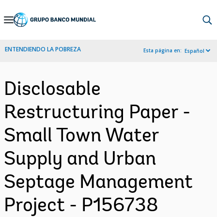
Skip
to
Main
ENTENDIENDO LA POBREZA
Esta página en:
Español
Navigation
Disclosable
Restructuring Paper -
Small Town Water
Supply and Urban
Septage Management
Project - P156738