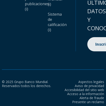
ÚLTIM
publicaciones
(i)
(i)
DATOS
Sistema
Y
de
calificación
CONOC
(i)
Inscr
© 2025 Grupo Banco Mundial.
Aspectos legales
Reservados todos los derechos.
Aviso de privacidad
Accesibilidad del sitio web
Acceso a la información
Alerta de fraude
Presente un reclamo