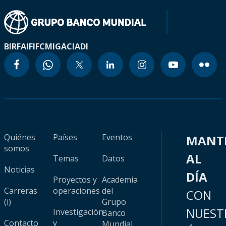
BIRF
AIF
IFC
MIGA
CIADI
Quiénes
Países
Eventos
MANT
somos
AL
Temas
Datos
Noticias
DÍA
Proyectos y
Academia
Carreras
operaciones
del
CON
(i)
Grupo
NUEST
Investigación
Banco
Contacto
y
Mundial