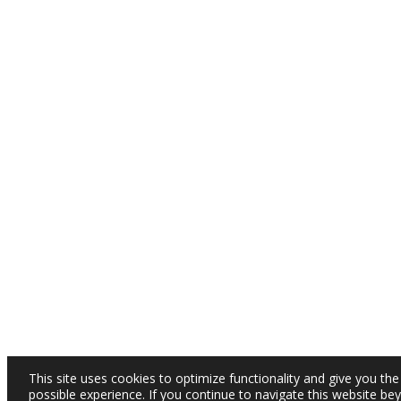
This site uses cookies to optimize functionality and give you the
possible experience. If you continue to navigate this website be