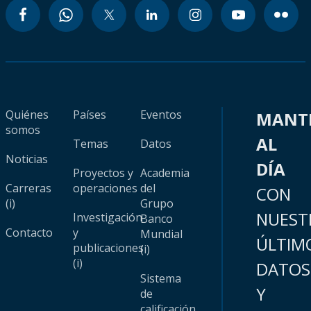
Quiénes
Países
Eventos
MANT
somos
AL
Temas
Datos
Noticias
DÍA
Proyectos y
Academia
Carreras
operaciones
del
CON
(i)
Grupo
NUEST
Investigación
Banco
Contacto
y
Mundial
ÚLTIM
publicaciones
(i)
(i)
DATOS
Sistema
Y
de
calificación