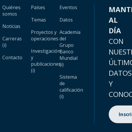
Quiénes
Países
Eventos
MANT
somos
AL
Temas
Datos
Noticias
DÍA
Proyectos y
Academia
Carreras
operaciones
del
CON
(i)
Grupo
NUEST
Investigación
Banco
Contacto
y
Mundial
ÚLTIM
publicaciones
(i)
(i)
DATOS
Sistema
Y
de
calificación
CONOC
(i)
Inscr