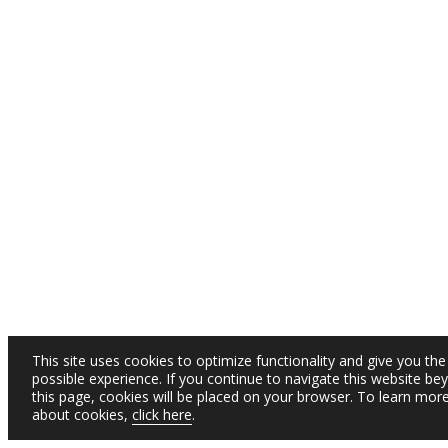
This site uses cookies to optimize functionality and give you the
possible experience. If you continue to navigate this website be
this page, cookies will be placed on your browser. To learn mor
about cookies,
click here
.