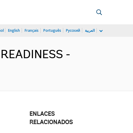
ñol
English
Français
Português
Русский
العربية
 READINESS -
ENLACES
RELACIONADOS