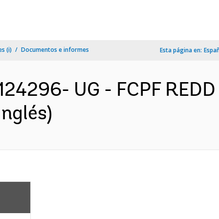
s (i)
Documentos e informes
Esta página en:
Espa
124296- UG - FCPF REDD
nglés)