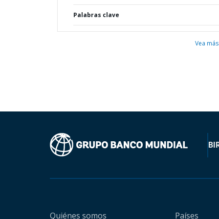
Palabras clave
Vea más
BI
Quiénes somos
Países