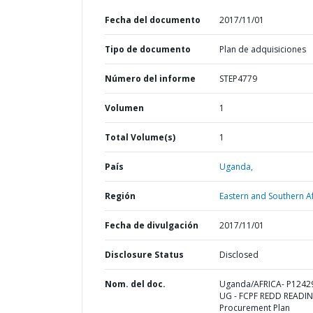
Fecha del documento
2017/11/01
Tipo de documento
Plan de adquisiciones
Número del informe
STEP4779
Volumen
1
Total Volume(s)
1
País
Uganda,
Región
Eastern and Southern Af
Fecha de divulgación
2017/11/01
Disclosure Status
Disclosed
Nom. del doc.
Uganda/AFRICA- P1242
UG - FCPF REDD READIN
Procurement Plan