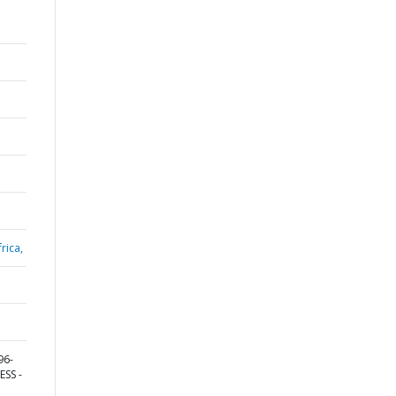
rica,
96-
ESS -