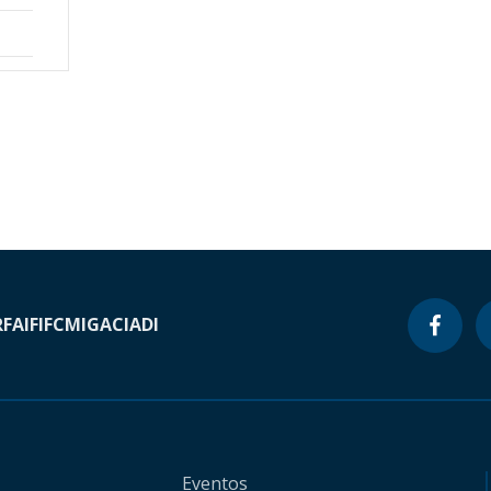
RF
AIF
IFC
MIGA
CIADI
Eventos