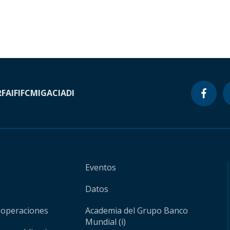
RF
AIF
IFC
MIGA
CIADI
Eventos
Datos
 operaciones
Academia del Grupo Banco
Mundial (i)