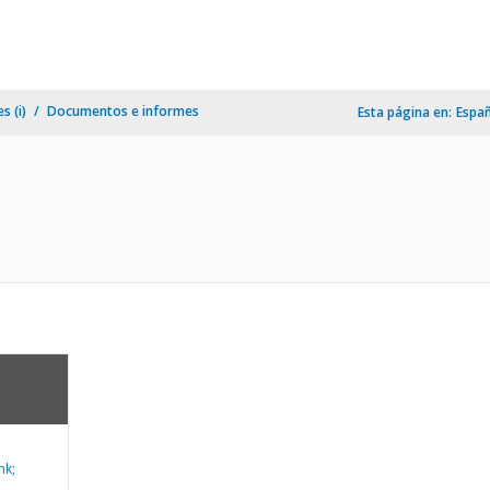
s (i)
Documentos e informes
Esta página en:
Espa
nk;