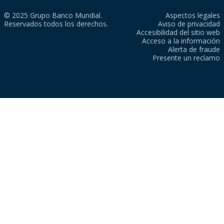
© 2025 Grupo Banco Mundial.
Aspectos legales
Reservados todos los derechos.
Aviso de privacidad
Accesibilidad del sitio web
Acceso a la información
Alerta de fraude
Presente un reclamo