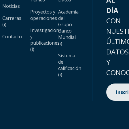
Noticias
DÍA
Proyectos y
Academia
Carreras
operaciones
del
CON
(i)
Grupo
NUEST
Investigación
Banco
Contacto
y
Mundial
ÚLTIM
publicaciones
(i)
(i)
DATOS
Sistema
Y
de
calificación
CONOC
(i)
Inscr