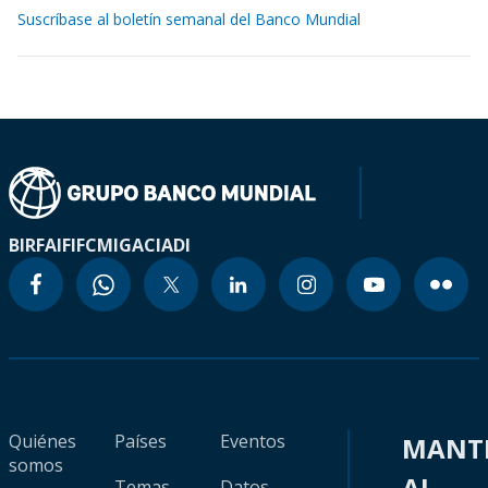
Suscríbase al boletín semanal del Banco Mundial
BIRF
AIF
IFC
MIGA
CIADI
Quiénes
Países
Eventos
MANT
somos
AL
Temas
Datos