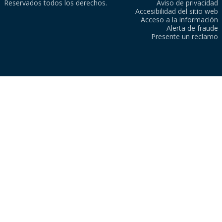
Reservados todos los derechos.
Aviso de privacidad
Accesibilidad del sitio web
Acceso a la información
Alerta de fraude
Presente un reclamo