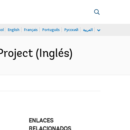
ñol
English
Français
Português
Русский
العربية
roject (Inglés)
ENLACES
RELACIONADOS