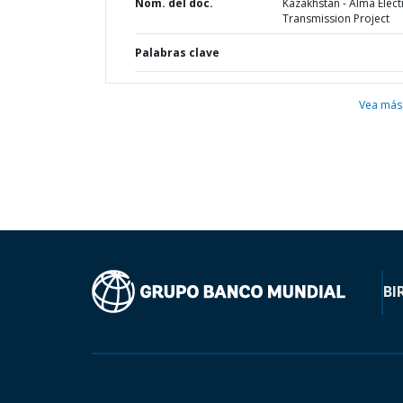
Nom. del doc.
Kazakhstan - Alma Electr
Transmission Project
Palabras clave
Vea más
BI