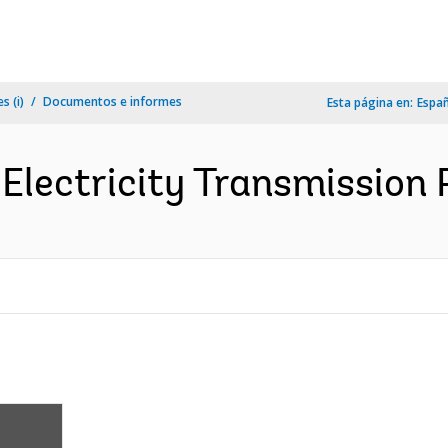
s (i)
Documentos e informes
Esta página en:
Espa
lectricity Transmission P