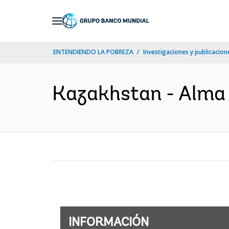
Skip
to
Main
ENTENDIENDO LA POBREZA
Investigaciones y publicacione
Navigation
Kazakhstan - Alma E
INFORMACIÓN