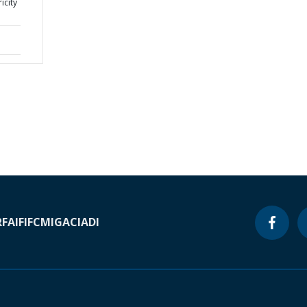
icity
RF
AIF
IFC
MIGA
CIADI