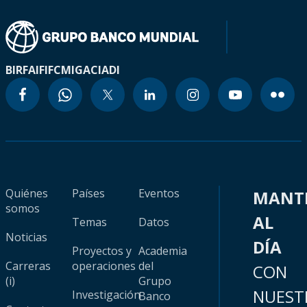
BIRF
AIF
IFC
MIGA
CIADI
Quiénes
Países
Eventos
MANT
somos
AL
Temas
Datos
Noticias
DÍA
Proyectos y
Academia
Carreras
operaciones
del
CON
(i)
Grupo
NUEST
Investigación
Banco