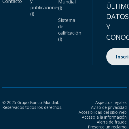
Contacto
y
Mundial
ÚLTIM
publicaciones
(i)
(i)
DATOS
Sistema
Y
de
calificación
CONOC
(i)
Inscr
© 2025 Grupo Banco Mundial.
Aspectos legales
Reservados todos los derechos.
Aviso de privacidad
Accesibilidad del sitio web
Acceso a la información
Alerta de fraude
Presente un reclamo