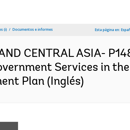
s (i)
Documentos e informes
Esta página en:
Espa
 AND CENTRAL ASIA- P14
vernment Services in the
nt Plan (Inglés)