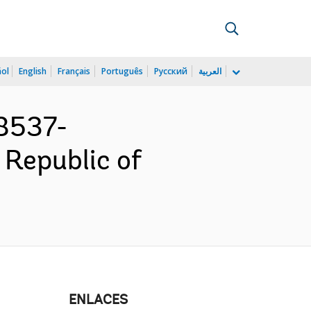
ñol
English
Français
Português
Русский
العربية
8537-
 Republic of
ENLACES