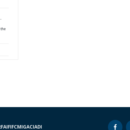
-
 the
RF
AIF
IFC
MIGA
CIADI