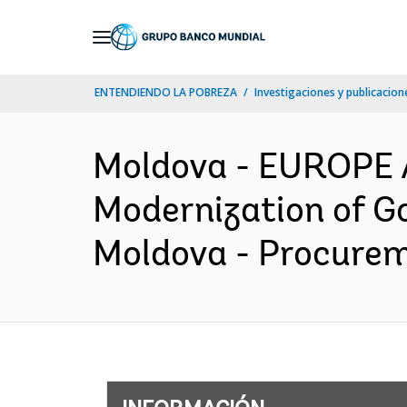
Skip
to
Main
ENTENDIENDO LA POBREZA
Investigaciones y publicacione
Navigation
Moldova - EUROPE
Modernization of Go
Moldova - Procureme