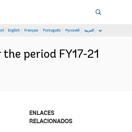
ñol
English
Français
Português
Русский
العربية
 the period FY17-21
ENLACES
RELACIONADOS