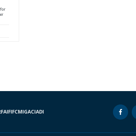
for
ir
RF
AIF
IFC
MIGA
CIADI