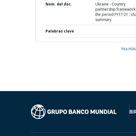
Nom. del doc.
Ukraine - Country
partnership framework 
the period FY17-21 : cha
summary
Palabras clave
Vea más
BI