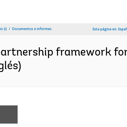
s (i)
Documentos e informes
Esta página en:
Espa
partnership framework for
glés)