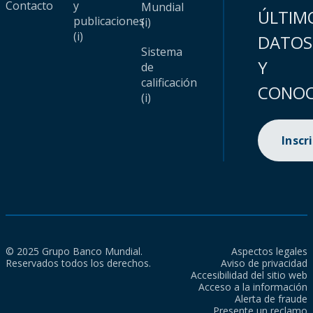
Contacto
y
Mundial
ÚLTIM
publicaciones
(i)
(i)
DATOS
Sistema
Y
de
calificación
CONOC
(i)
Inscr
© 2025 Grupo Banco Mundial.
Aspectos legales
Reservados todos los derechos.
Aviso de privacidad
Accesibilidad del sitio web
Acceso a la información
Alerta de fraude
Presente un reclamo