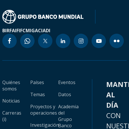
BIRF
AIF
IFC
MIGA
CIADI
Quiénes
Países
Eventos
MANT
somos
AL
Temas
Datos
Noticias
DÍA
Proyectos y
Academia
Carreras
operaciones
del
CON
(i)
Grupo
NUEST
Investigación
Banco