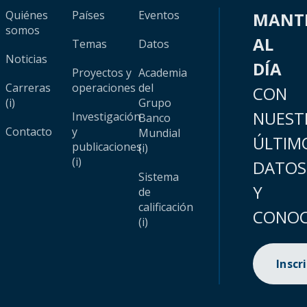
Quiénes
Países
Eventos
MANT
somos
AL
Temas
Datos
Noticias
DÍA
Proyectos y
Academia
Carreras
operaciones
del
CON
(i)
Grupo
NUEST
Investigación
Banco
Contacto
y
Mundial
ÚLTIM
publicaciones
(i)
(i)
DATOS
Sistema
Y
de
calificación
CONOC
(i)
Inscr