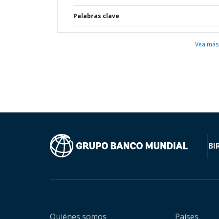
Palabras clave
Vea más
BI
Quiénes somos
Países