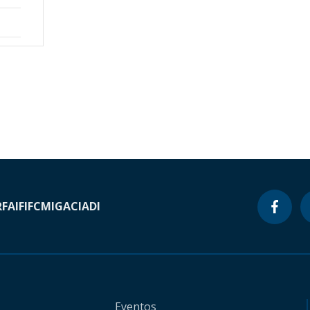
RF
AIF
IFC
MIGA
CIADI
Eventos