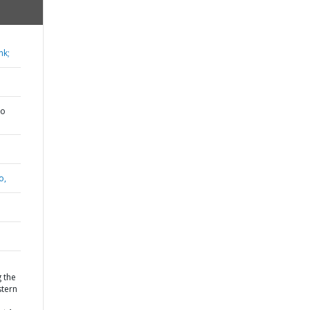
nk;
do
o,
 the
tern