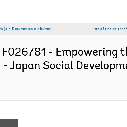
s (i)
Documentos e informes
Esta página en:
Espa
TF026781 - Empowering t
 - Japan Social Developm