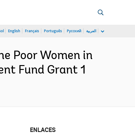
ñol
English
Français
Português
Русский
العربية
he Poor Women in
ent Fund Grant 1
ENLACES