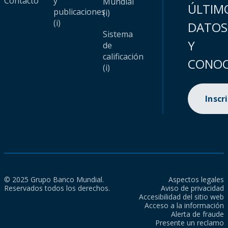
Contacto
y
Mundial
ÚLTIM
publicaciones
(i)
(i)
DATOS
Sistema
Y
de
calificación
CONOC
(i)
Inscr
© 2025 Grupo Banco Mundial.
Aspectos legales
Reservados todos los derechos.
Aviso de privacidad
Accesibilidad del sitio web
Acceso a la información
Alerta de fraude
Presente un reclamo