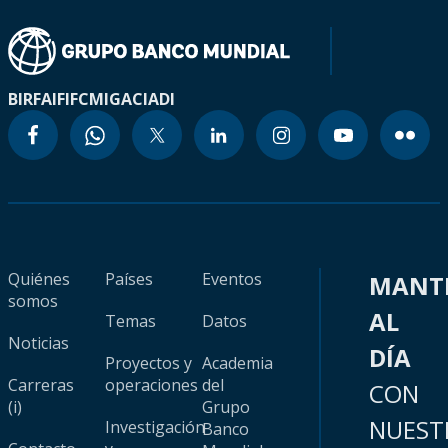
BIRF
AIF
IFC
MIGA
CIADI
Quiénes
Países
Eventos
MANT
somos
AL
Temas
Datos
Noticias
DÍA
Proyectos y
Academia
Carreras
operaciones
del
CON
(i)
Grupo
NUEST
Investigación
Banco