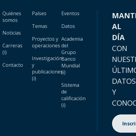
Quiénes
Países
Eventos
MANT
somos
AL
Temas
Datos
Noticias
DÍA
Proyectos y
Academia
Carreras
operaciones
del
CON
(i)
Grupo
NUEST
Investigación
Banco
Contacto
y
Mundial
ÚLTIM
publicaciones
(i)
(i)
DATOS
Sistema
Y
de
calificación
CONOC
(i)
Inscr