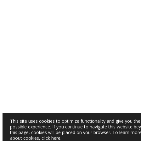
This site uses cookies to optimize functionality and give you the
possible experience. If you continue to navigate this website be
this page, cookies will be placed on your browser. To learn mor
about cookies,
click here
.