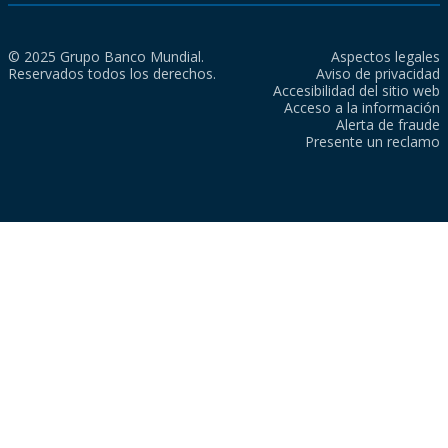
© 2025 Grupo Banco Mundial.
Aspectos legales
Reservados todos los derechos.
Aviso de privacidad
Accesibilidad del sitio web
Acceso a la información
Alerta de fraude
Presente un reclamo