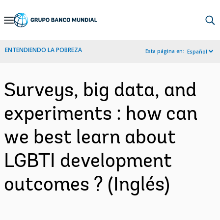
Skip
to
Main
ENTENDIENDO LA POBREZA
Esta página en:
Español
Navigation
Surveys, big data, and
experiments : how can
we best learn about
LGBTI development
outcomes ? (Inglés)