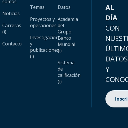
somos
AL
Temas
Datos
Noticias
DÍA
Proyectos y
Academia
Carreras
operaciones
del
CON
(i)
Grupo
NUEST
Investigación
Banco
Contacto
y
Mundial
ÚLTIM
publicaciones
(i)
(i)
DATOS
Sistema
Y
de
calificación
CONOC
(i)
Inscr