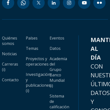
Quiénes
Países
Eventos
MANT
somos
AL
Temas
Datos
Noticias
DÍA
Proyectos y
Academia
Carreras
operaciones
del
CON
(i)
Grupo
NUEST
Investigación
Banco
Contacto
y
Mundial
ÚLTIM
publicaciones
(i)
(i)
DATOS
Sistema
Y
de
calificación