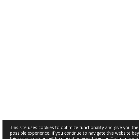
This site uses cookies to optimize functionality and give you the
possible experience. If you continue to navigate this website be
this page, cookies will be placed on your browser. To learn mor