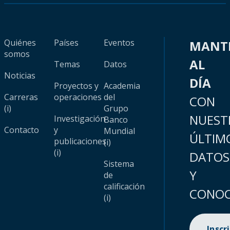
Quiénes
Países
Eventos
MANT
somos
AL
Temas
Datos
Noticias
DÍA
Proyectos y
Academia
Carreras
operaciones
del
CON
(i)
Grupo
NUEST
Investigación
Banco
Contacto
y
Mundial
ÚLTIM
publicaciones
(i)
(i)
DATOS
Sistema
Y
de
calificación
CONOC
(i)
Inscr