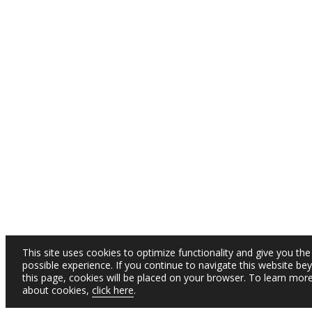
This site uses cookies to optimize functionality and give you the
possible experience. If you continue to navigate this website be
this page, cookies will be placed on your browser. To learn mor
about cookies,
click here
.