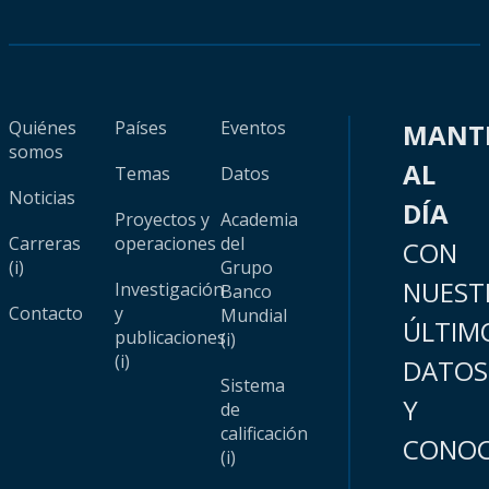
Quiénes
Países
Eventos
MANT
somos
AL
Temas
Datos
Noticias
DÍA
Proyectos y
Academia
Carreras
operaciones
del
CON
(i)
Grupo
NUEST
Investigación
Banco
Contacto
y
Mundial
ÚLTIM
publicaciones
(i)
(i)
DATOS
Sistema
Y
de
calificación
CONOC
(i)