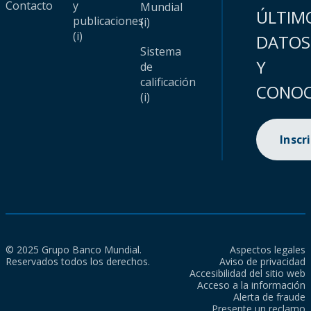
Contacto
y
Mundial
ÚLTIM
publicaciones
(i)
(i)
DATOS
Sistema
Y
de
calificación
CONOC
(i)
Inscr
© 2025 Grupo Banco Mundial.
Aspectos legales
Reservados todos los derechos.
Aviso de privacidad
Accesibilidad del sitio web
Acceso a la información
Alerta de fraude
Presente un reclamo