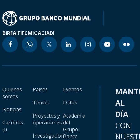
BIRF
AIF
IFC
MIGA
CIADI
Quiénes
Países
Eventos
MANT
somos
AL
Temas
Datos
Noticias
DÍA
Proyectos y
Academia
Carreras
operaciones
del
CON
(i)
Grupo
NUEST
Investigación
Banco