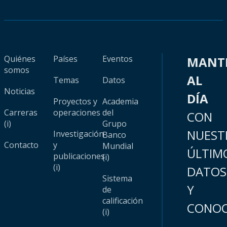
Quiénes
Países
Eventos
MANT
somos
AL
Temas
Datos
Noticias
DÍA
Proyectos y
Academia
Carreras
operaciones
del
CON
(i)
Grupo
NUEST
Investigación
Banco
Contacto
y
Mundial
ÚLTIM
publicaciones
(i)
(i)
DATOS
Sistema
Y
de
calificación
CONOC
(i)