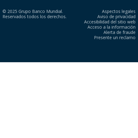
© 2025 Grupo Banco Mundial.
Aspectos legales
Reservados todos los derechos.
Aviso de privacidad
Accesibilidad del sitio web
Acceso a la información
Alerta de fraude
Presente un reclamo