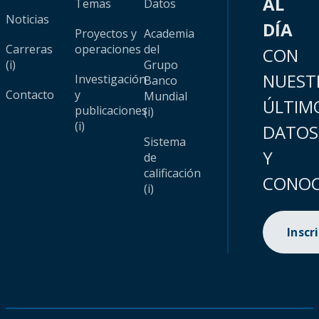
AL
Temas
Datos
Noticias
DÍA
Proyectos y
Academia
Carreras
operaciones
del
CON
(i)
Grupo
NUEST
Investigación
Banco
Contacto
y
Mundial
ÚLTIM
publicaciones
(i)
(i)
DATOS
Sistema
Y
de
calificación
CONOC
(i)
Inscr