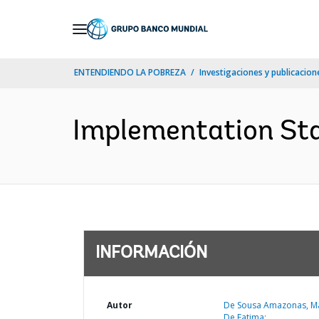
Skip
to
Main
ENTENDIENDO LA POBREZA
Investigaciones y publicacione
Navigation
Implementation Sta
INFORMACIÓN
Autor
De Sousa Amazonas, M
De Fatima;