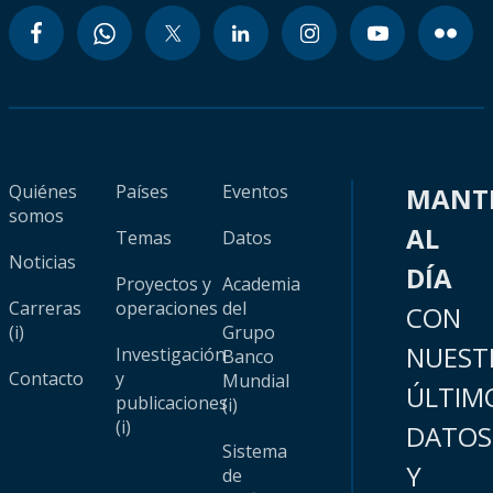
Quiénes
Países
Eventos
MANT
somos
AL
Temas
Datos
Noticias
DÍA
Proyectos y
Academia
Carreras
operaciones
del
CON
(i)
Grupo
NUEST
Investigación
Banco
Contacto
y
Mundial
ÚLTIM
publicaciones
(i)
(i)
DATOS
Sistema
Y
de